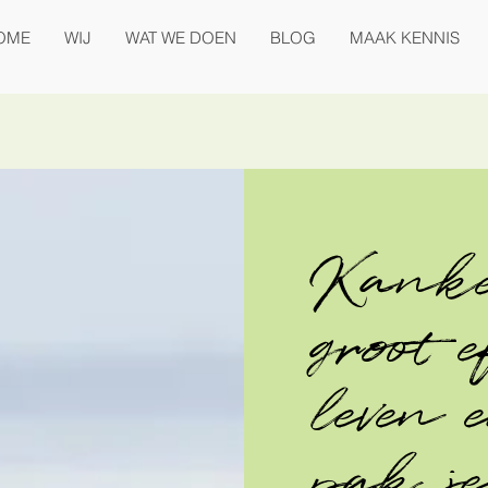
OME
WIJ
WAT WE DOEN
BLOG
MAAK KENNIS
Kanke
groot e
leven 
pak j