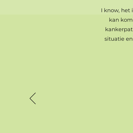
I know, het 
kan kome
kankerpati
situatie en