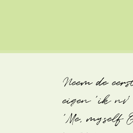
Neem de eers
eigen 'ik nv
'Me, myself 