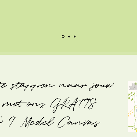
te stappen naar jouw
' met ons GRATIS
& I' Model Canvas