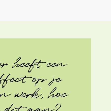
r heeft een
ffect op je
en werk, hoe
e dit aan?