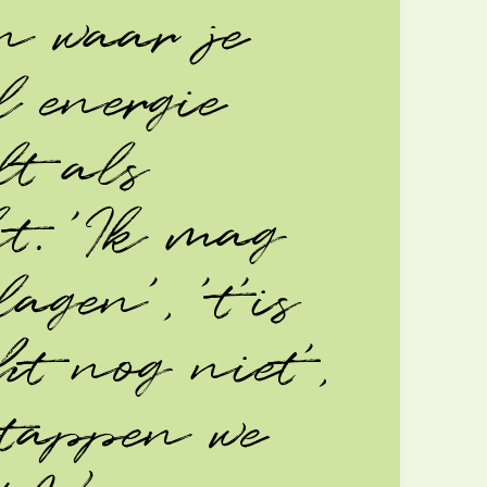
n waar je
l energie
lt als
kt. 'Ik mag
agen', 't'is
cht nog niet',
stappen we