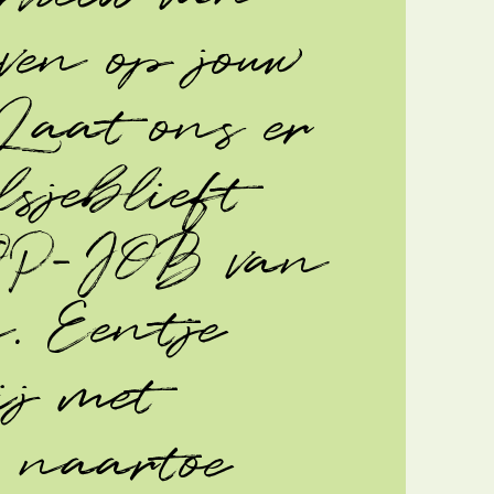
even op jouw
Laat ons er
sjeblieft
OP-JOB van
. Eentje
ij met
r naartoe