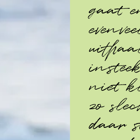
gaat e
evenvee
uithaa
instee
niet kl
zo sle
daar 