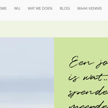
OME
WIJ
WAT WE DOEN
BLOG
MAAK KENNIS
Een jo
is wat.
spende
meerde