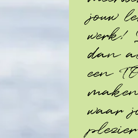
jouw l
werk! 
dan al
een T
maken
waar j
plezie