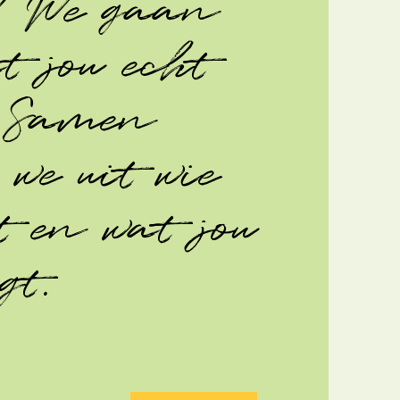
! We gaan
at jou echt
! Samen
 we uit wie
t en wat jou
gt.