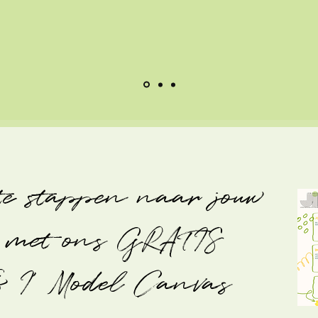
te stappen naar jouw
' met ons GRATIS
& I' Model Canvas