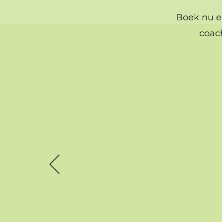
Boek nu e
coac