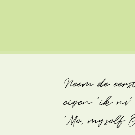
Neem de eers
eigen 'ik nv
'Me, myself 