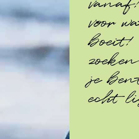
vanaf
voor w
boeit
zoeken
je ben
echt li