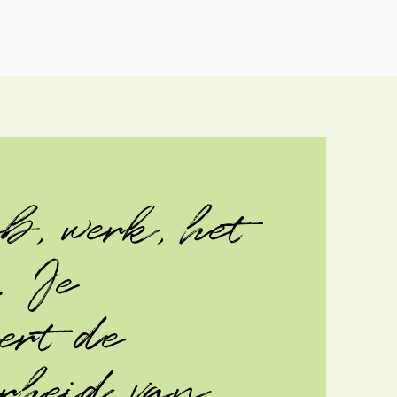
b, werk, het
.. Je
ert de
rheid van